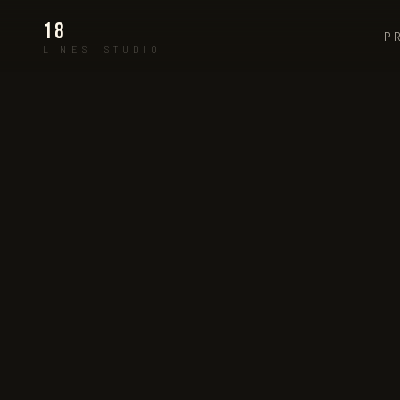
18
P
LINES STUDIO