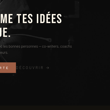
me tes idées
ue.
avec les bonnes personnes — co-writers, coachs
eurs.
DÉCOUVRIR →
RTE