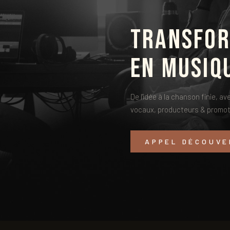
Transfor
en musiq
De l'idée à la chanson finie, 
vocaux, producteurs & promot
o
APPEL DÉCOUVE